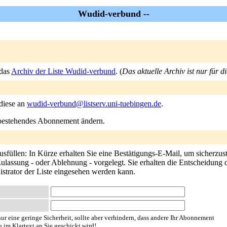
Wudid-verbund --
 das
Archiv der Liste Wudid-verbund
. (
Das aktuelle Archiv ist nur für 
 diese an
wudid-verbund@listserv.uni-tuebingen.de
.
n bestehendes Abonnement ändern.
üllen: In Kürze erhalten Sie eine Bestätigungs-E-Mail, um sicherzuste
ulassung - oder Ablehnung - vorgelegt. Sie erhalten die Entscheidung d
istrator der Liste eingesehen werden kann.
ur eine geringe Sicherheit, sollte aber verhindern, dass andere Ihr Abonnement
u im Klartext an Sie geschickt wird!