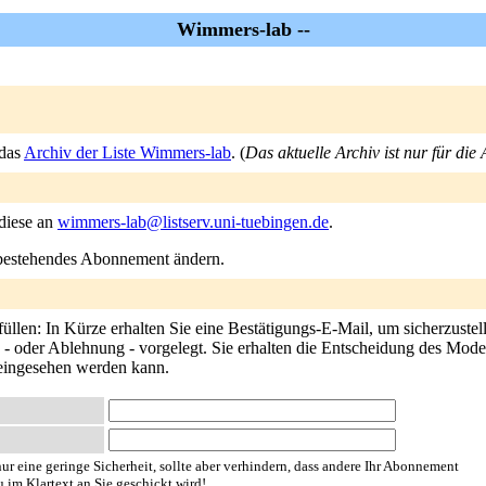
Wimmers-lab --
 das
Archiv der Liste Wimmers-lab
. (
Das aktuelle Archiv ist nur für die
 diese an
wimmers-lab@listserv.uni-tuebingen.de
.
n bestehendes Abonnement ändern.
len: In Kürze erhalten Sie eine Bestätigungs-E-Mail, um sicherzustell
- oder Ablehnung - vorgelegt. Sie erhalten die Entscheidung des Modera
 eingesehen werden kann.
ur eine geringe Sicherheit, sollte aber verhindern, dass andere Ihr Abonnement
u im Klartext an Sie geschickt wird!