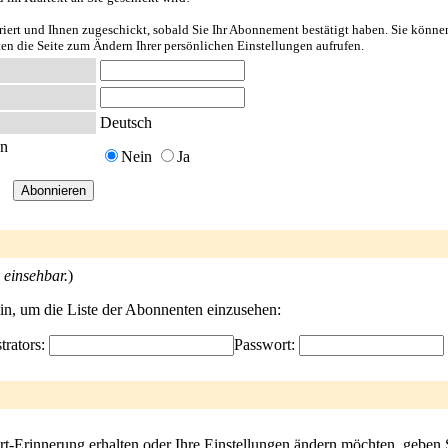
riert und Ihnen zugeschickt, sobald Sie Ihr Abonnement bestätigt haben. Sie könne
ten die Seite zum Ändern Ihrer persönlichen Einstellungen aufrufen.
Deutsch
en
Nein
Ja
 einsehbar.
)
ein, um die Liste der Abonnenten einzusehen:
trators:
Passwort:
rt-Erinnerung erhalten oder Ihre Einstellungen ändern möchten, geben 