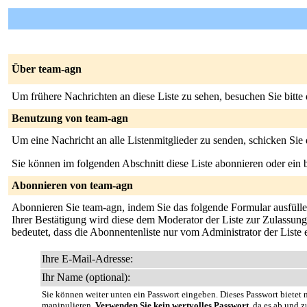
Über team-agn
Um frühere Nachrichten an diese Liste zu sehen, besuchen Sie bitte
Benutzung von team-agn
Um eine Nachricht an alle Listenmitglieder zu senden, schicken Sie
Sie können im folgenden Abschnitt diese Liste abonnieren oder ei
Abonnieren von team-agn
Abonnieren Sie team-agn, indem Sie das folgende Formular ausfüllen
Ihrer Bestätigung wird diese dem Moderator der Liste zur Zulassung 
bedeutet, dass die Abonnentenliste nur vom Administrator der Liste
Ihre E-Mail-Adresse:
Ihr Name (optional):
Sie können weiter unten ein Passwort eingeben. Dieses Passwort bietet n
manipulieren.
Verwenden Sie kein wertvolles Passwort
, da es ab und z