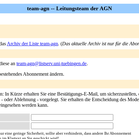
team-agn -- Leitungsteam der AGN
 das
Archiv der Liste team-agn
. (
Das aktuelle Archiv ist nur für die Abo
 diese an
team-agn@listserv.uni-tuebingen.de
.
n bestehendes Abonnement ändern.
: In Kürze erhalten Sie eine Bestätigungs-E-Mail, um sicherzustellen,
- oder Ablehnung - vorgelegt. Sie erhalten die Entscheidung des Modera
 eingesehen werden kann.
ur eine geringe Sicherheit, sollte aber verhindern, dass andere Ihr Abonnement
u im Klartext an Sie geschickt wird!