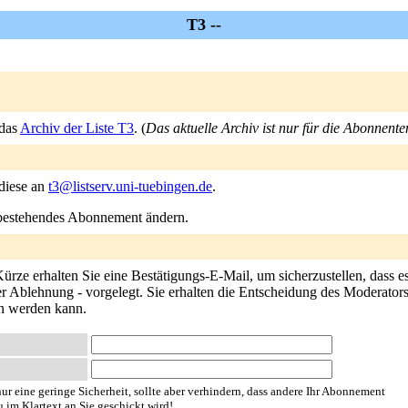
T3 --
 das
Archiv der Liste T3
. (
Das aktuelle Archiv ist nur für die Abonnente
 diese an
t3@listserv.uni-tuebingen.de
.
n bestehendes Abonnement ändern.
ürze erhalten Sie eine Bestätigungs-E-Mail, um sicherzustellen, dass e
 Ablehnung - vorgelegt. Sie erhalten die Entscheidung des Moderators p
en werden kann.
ur eine geringe Sicherheit, sollte aber verhindern, dass andere Ihr Abonnement
u im Klartext an Sie geschickt wird!