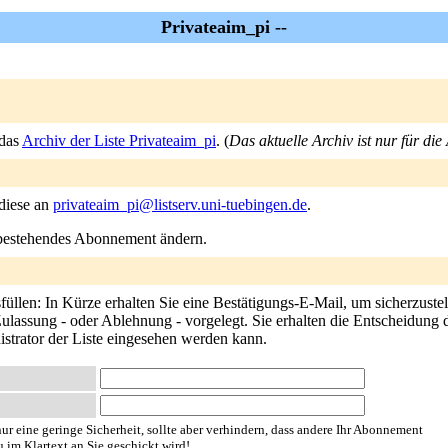
Privateaim_pi --
 das
Archiv der Liste Privateaim_pi
. (
Das aktuelle Archiv ist nur für di
 diese an
privateaim_pi@listserv.uni-tuebingen.de
.
n bestehendes Abonnement ändern.
llen: In Kürze erhalten Sie eine Bestätigungs-E-Mail, um sicherzustel
ulassung - oder Ablehnung - vorgelegt. Sie erhalten die Entscheidung d
istrator der Liste eingesehen werden kann.
ur eine geringe Sicherheit, sollte aber verhindern, dass andere Ihr Abonnement
u im Klartext an Sie geschickt wird!