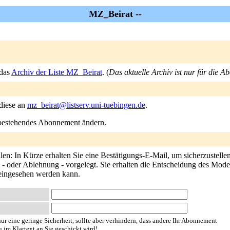
MZ_Beirat --
 das
Archiv der Liste MZ_Beirat
. (
Das aktuelle Archiv ist nur für die A
 diese an
mz_beirat@listserv.uni-tuebingen.de
.
n bestehendes Abonnement ändern.
n: In Kürze erhalten Sie eine Bestätigungs-E-Mail, um sicherzustellen
- oder Ablehnung - vorgelegt. Sie erhalten die Entscheidung des Modera
 eingesehen werden kann.
ur eine geringe Sicherheit, sollte aber verhindern, dass andere Ihr Abonnement
u im Klartext an Sie geschickt wird!