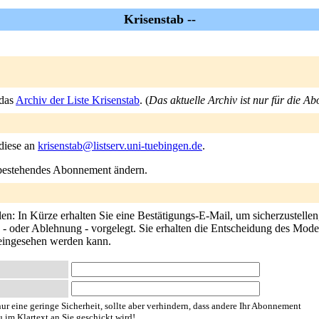
Krisenstab --
 das
Archiv der Liste Krisenstab
. (
Das aktuelle Archiv ist nur für die A
 diese an
krisenstab@listserv.uni-tuebingen.de
.
n bestehendes Abonnement ändern.
en: In Kürze erhalten Sie eine Bestätigungs-E-Mail, um sicherzustellen
- oder Ablehnung - vorgelegt. Sie erhalten die Entscheidung des Modera
 eingesehen werden kann.
ur eine geringe Sicherheit, sollte aber verhindern, dass andere Ihr Abonnement
u im Klartext an Sie geschickt wird!