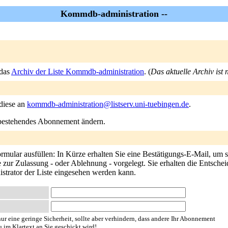
Kommdb-administration --
 das
Archiv der Liste Kommdb-administration
. (
Das aktuelle Archiv ist 
 diese an
kommdb-administration@listserv.uni-tuebingen.de
.
n bestehendes Abonnement ändern.
lar ausfüllen: In Kürze erhalten Sie eine Bestätigungs-E-Mail, um sic
zur Zulassung - oder Ablehnung - vorgelegt. Sie erhalten die Entschei
istrator der Liste eingesehen werden kann.
ur eine geringe Sicherheit, sollte aber verhindern, dass andere Ihr Abonnement
u im Klartext an Sie geschickt wird!