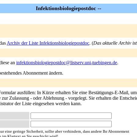
Infektionsbiologiepostdoc --
 das
Archiv der Liste Infektionsbiologiepostdoc
. (
Das aktuelle Archiv is
 diese an
infektionsbiologiepostdoc@listserv.uni-tuebingen.de
.
n bestehendes Abonnement ändern.
rmular ausfüllen: In Kürze erhalten Sie eine Bestätigungs-E-Mail, um s
zur Zulassung - oder Ablehnung - vorgelegt. Sie erhalten die Entschei
istrator der Liste eingesehen werden kann.
ur eine geringe Sicherheit, sollte aber verhindern, dass andere Ihr Abonnement
u im Klartext an Sie geschickt wird!