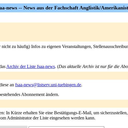
saa-news -- News aus der Fachschaft Anglistik/Amerikanist
 nicht zu häufig) Infos zu eigenen Veranstaltungen, Stellenausschreibu
 das
Archiv der Liste fsaa-news
. (
Das aktuelle Archiv ist nur für die Ab
 diese an
fsaa-news@listserv.uni-tuebingen.de
.
n bestehendes Abonnement ändern.
: In Kürze erhalten Sie eine Bestätigungs-E-Mail, um sicherzustellen, d
 vom Administrator der Liste eingesehen werden kann.