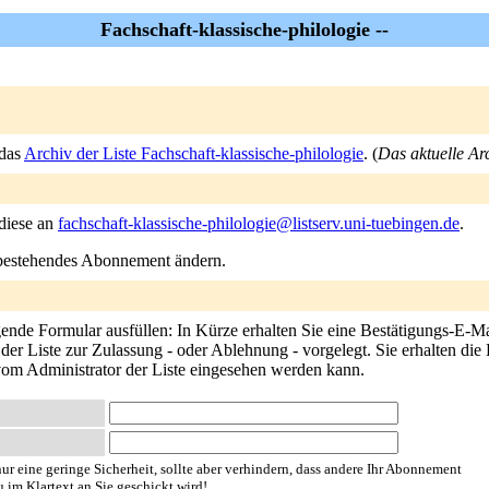
Fachschaft-klassische-philologie --
 das
Archiv der Liste Fachschaft-klassische-philologie
. (
Das aktuelle Arc
 diese an
fachschaft-klassische-philologie@listserv.uni-tuebingen.de
.
n bestehendes Abonnement ändern.
ende Formular ausfüllen: In Kürze erhalten Sie eine Bestätigungs-E-Mail
r Liste zur Zulassung - oder Ablehnung - vorgelegt. Sie erhalten die 
 vom Administrator der Liste eingesehen werden kann.
ur eine geringe Sicherheit, sollte aber verhindern, dass andere Ihr Abonnement
u im Klartext an Sie geschickt wird!