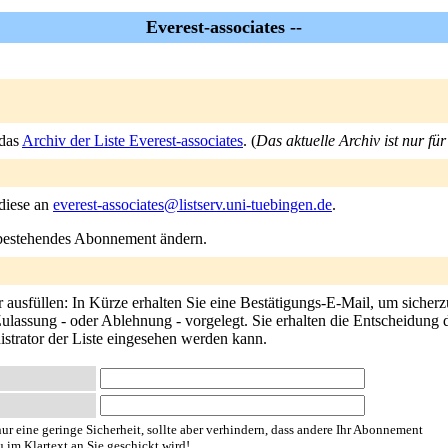
Everest-associates --
 das
Archiv der Liste Everest-associates
. (
Das aktuelle Archiv ist nur fü
 diese an
everest-associates@listserv.uni-tuebingen.de
.
n bestehendes Abonnement ändern.
ausfüllen: In Kürze erhalten Sie eine Bestätigungs-E-Mail, um sicherzu
ulassung - oder Ablehnung - vorgelegt. Sie erhalten die Entscheidung d
istrator der Liste eingesehen werden kann.
ur eine geringe Sicherheit, sollte aber verhindern, dass andere Ihr Abonnement
u im Klartext an Sie geschickt wird!