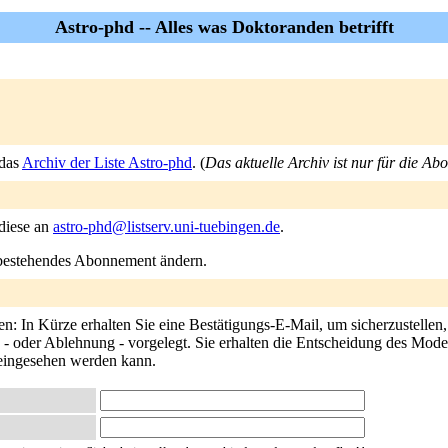
Astro-phd -- Alles was Doktoranden betrifft
 das
Archiv der Liste Astro-phd
. (
Das aktuelle Archiv ist nur für die Ab
 diese an
astro-phd@listserv.uni-tuebingen.de
.
n bestehendes Abonnement ändern.
n: In Kürze erhalten Sie eine Bestätigungs-E-Mail, um sicherzustellen
- oder Ablehnung - vorgelegt. Sie erhalten die Entscheidung des Modera
 eingesehen werden kann.